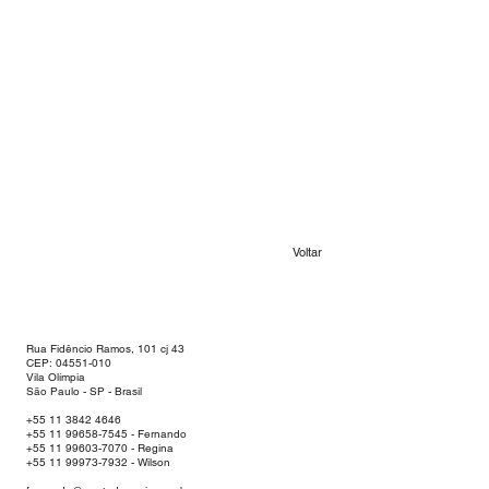
Voltar
Rua Fidêncio Ramos, 101 cj 43
CEP:
04551-010
Vila Olímpia
São Paulo - SP - Brasil
+55 11 3842 4646
+55 11 99658-7545
- Fernando
+55 11 99603-7070
- Regina
+55 11 99973-7932
- Wilson