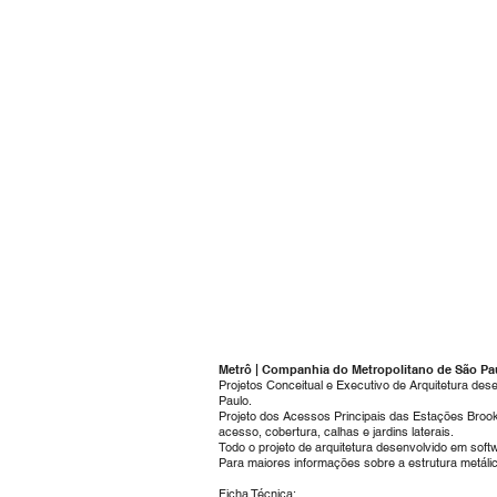
Metrô | Companhia do Metropolitano de São Pau
Projetos Conceitual e Executivo de Arquitetura de
Paulo.
Projeto dos Acessos Principais das Estações Brook
acesso, cobertura, calhas e jardins laterais.
Todo o projeto de arquitetura desenvolvido em soft
Para maiores informações sobre a estrutura metáli
Ficha Técnica: