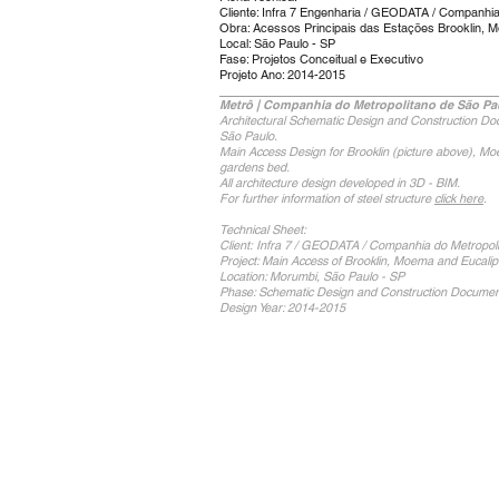
Cliente: Infra 7 Engenharia / GEODATA / Companhia
Obra: Acessos Principais das Estações Brooklin, Mo
Local: São Paulo - SP
Fase: Projetos Conceitual e Executivo
Projeto Ano: 2014-2015
Metrô | Companhia do Metropolitano de São Pau
Architectural Schematic Design and Construction D
São Paulo.
Main Access Design for Brooklin (picture above), Moema
gardens bed.
All architecture design developed in 3D - BIM.
For further information of steel structure
click here
.
Technical Sheet:
Client: Infra 7 / GEODATA / Companhia do Metropol
Project: Main Access
of
Brooklin, Moema and
Eucalip
Location: Morumbi, São Paulo - SP
Phase: Schematic Design and Construction Documen
Design Year: 2014-2015