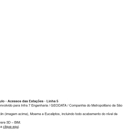
lo​ - Acessos das Estações - Linha 5
senvolvido para Infra 7 Engenharia / GEODATA / Companhia do Metropolitano de São
lin (imagem acima), Moema e Eucaliptos, incluindo todo acabamento do nível de
ware 3D – BIM.
ca
clique aqui
.