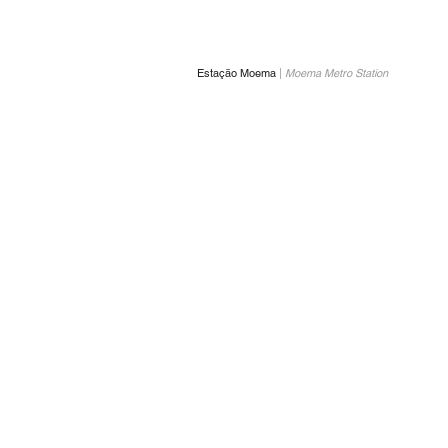
Estação Moema
|
Moema Metro Station