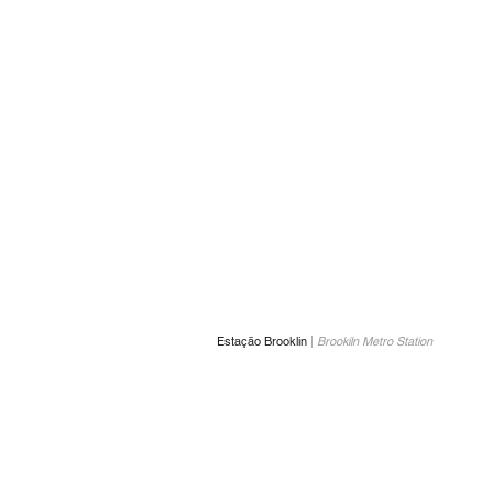
Estação Brooklin
|
Brookiln Metro Station