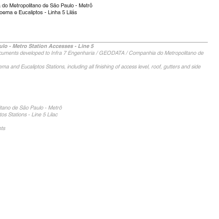
 do Metropolitano de São Paulo - Metrô
ema e Eucaliptos - Linha 5 Lilás
lo - Metro Station Accesses - Line 5
ocuments developed to Infra 7 Engenharia / GEODATA / Companhia do Metropolitano de
 and Eucaliptos Stations, including all finishing of access level, roof, gutters and side
itano de São Paulo - Metrô
tos Stations - Line 5 Lilac
ts