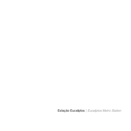
Estação Eucaliptos
|
Eucaliptos Metro Station