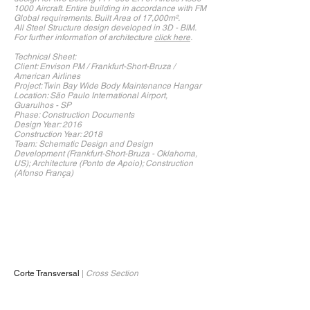
1000 Aircraft. Entire building in accordance with FM
Global requirements. Built Area of 17,000m².
All Steel Structure design developed in 3D - BIM.
For further information of architecture
click here
.
Technical Sheet:
Client: Envison PM / Frankfurt-Short-Bruza /
American Airlines
Project: Twin Bay Wide Body Maintenance Hangar
Location: São Paulo International Airport,
Guarulhos - SP
Phase: Construction Documents
Design Year: 2016
Construction Year: 2018
Team: Schematic Design and Design
Development (Frankfurt-Short-Bruza - Oklahoma,
US); Architecture (Ponto de Apoio); Construction
(Afonso França)
Corte Transversal
|
Cross Section
1/1