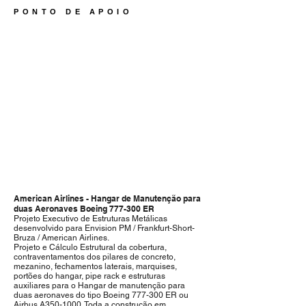
PONTO DE APOIO
1/1
American Airlines - Hangar de Manutenção para
duas Aeronaves Boeing 777-300 ER
Projeto Executivo de Estruturas Metálicas
desenvolvido para Envision PM / Frankfurt-Short-
Bruza / American Airlines.
Projeto e Cálculo Estrutural da cobertura,
contraventamentos dos pilares de concreto,
mezanino, fechamentos laterais, marquises,
portões do hangar, pipe rack e estruturas
auxiliares para o Hangar de manutenção para
duas aeronaves do tipo Boeing 777-300 ER ou
Airbus A350-1000. Toda a construção em