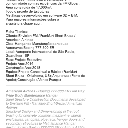
conformidade com as exigências da FM Global.
Área construída de 17.000m².
Todo o projeto de Estruturas
Metálicas desenvolvido em software 3D – BIM.
Para maiores informações sobre a
arquitetura
clique aqui.
Ficha Técnica:
Cliente: Envision PM / Frankfurt-Short-Bruza /
American Airlines
Obra: Hangar de Manutenção para duas
Aeronaves Boeing 777-300 ER
Local: Aeroporto Internacional de São Paulo,
Guarulhos - SP
Fase: Projeto Executivo
Projeto Ano: 2016
Construção Ano: 2018
Equipe: Projeto Conceitual e Básico (Frankfurt-
Short-Bruza - Oklahoma, US); Arquitetura (Ponto de
Apoio); Construção (Afonso França)
American Airlines - Boeing 777-300 ER Twin Bay
Wide Body Maintenance Hangar
Steel Structure Construction Documents developed
to Envision PM / Frankfurt-Short-Bruza / American
Airlines.
Structural Design and Dimensioning of the roof,
bracing for concrete columns, mezzanine, lateral
enclosures, canopies, pipe rack, hangar doors and
secondary structures to Maintenance Hangar
design for two Boeing 777-300 ER or Airbus A350-