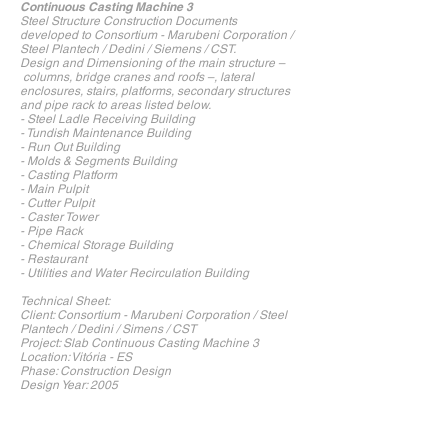
Continuous Casting Machine 3
Steel Structure Construction Documents
developed to Consortium - Marubeni Corporation /
Steel Plantech / Dedini / Siemens / CST.
Design and Dimensioning of the main structure –
columns, bridge cranes and roofs –, lateral
enclosures, stairs, platforms, secondary structures
and pipe rack to areas listed below.
- Steel Ladle Receiving Building
- Tundish Maintenance Building
- Run Out Building
- Molds & Segments Building
- Casting Platform
- Main Pulpit
- Cutter Pulpit
- Caster Tower
- Pipe Rack
- Chemical Storage Building
- Restaurant
- Utilities and Water Recirculation Building
Technical Sheet:
Client: Consortium - Marubeni Corporation / Steel
Plantech / Dedini / Simens / CST
Project: Slab Continuous Casting Machine 3
Location: Vitória - ES
Phase: Construction Design
Design Year: 2005