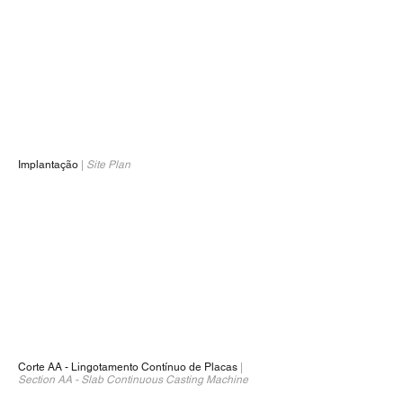
1/1
Implantação
|
Site Plan
1/1
Corte AA - Lingotamento Contínuo de Placas
|
Section AA - Slab Continuous Casting Machine