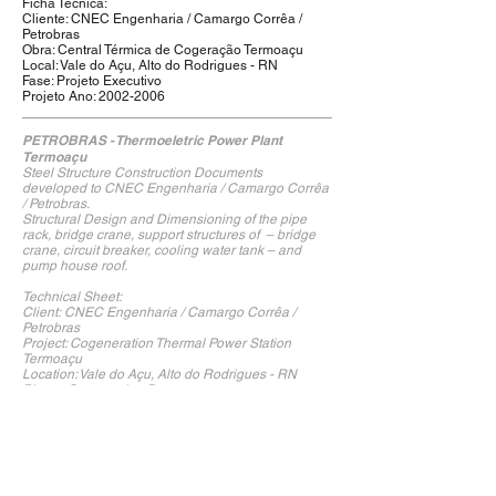
Ficha Técnica:
Cliente:
CNEC Engenharia / Camargo Corrêa /
Petrobras
Obra: Central Térmica de Cogeração Termoaçu
Local: Vale do Açu, Alto do Rodrigues - RN
Fase: Projeto Executivo
Projeto Ano:
2002-2006
PETROBRAS - Thermoeletric Power Plant
Termoaçu
Steel Structure Construction Documents
developed to CNEC Engenharia / Camargo Corrêa
/ Petrobras.
Structural Design and Dimensioning of the pipe
rack, bridge crane, support structures of – bridge
crane, circuit breaker, cooling water tank – and
pump house roof.
Technical Sheet:
Client: CNEC Engenharia / Camargo Corrêa /
Petrobras
Project: Cogeneration Thermal Power Station
Termoaçu
Location: Vale do Açu, Alto do Rodrigues - RN
Phase: Construction Documents
Design Year:
2002-2006