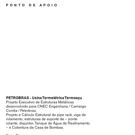
PONTO DE APOIO
1/1
PETROBRAS - Usina Termelétrica Termoaçu
Projeto Executivo de Estruturas Metálicas
desenvolvido para CNEC Engenharia / Camargo
Corrêa / Petrobras.
Projeto e Cálculo Estrutural do pipe rack, viga de
rolamento, estruturas de suporte de – ponte
rolante, disjuntor, Tanque de Água de Resfriamento
– e Cobertura da Casa de Bombas.